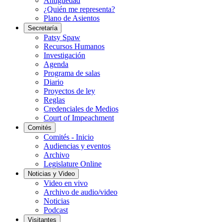
Antigüedad
¿Quién me representa?
Plano de Asientos
Secretaría
Patsy Spaw
Recursos Humanos
Investigación
Agenda
Programa de salas
Diario
Proyectos de ley
Reglas
Credenciales de Medios
Court of Impeachment
Comités
Comités - Inicio
Audiencias y eventos
Archivo
Legislature Online
Noticias y Video
Video en vivo
Archivo de audio/video
Noticias
Podcast
Visitantes