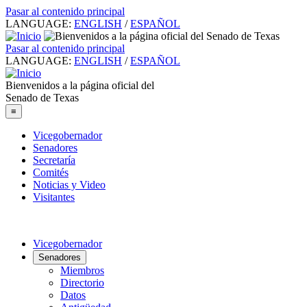
Pasar al contenido principal
LANGUAGE:
ENGLISH
/
ESPAÑOL
Pasar al contenido principal
LANGUAGE:
ENGLISH
/
ESPAÑOL
Bienvenidos a la página oficial del
Senado de Texas
≡
Vicegobernador
Senadores
Secretaría
Comités
Noticias y Video
Visitantes
Vicegobernador
Senadores
Miembros
Directorio
Datos