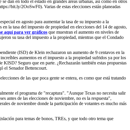
 se dan en todo el estado en grandes áreas urbanas, así como en otros
tps://bit.ly/2OoSwF0). Varias de estas elecciones están planeadas
special en agosto para aumentar la tasa de su impuesto a la
en la tasa del impuesto de propiedad en elecciones del 14 de agosto,
se aquí para ver gráficos
que muestran el aumento en niveles de
ujeron su tasa del impuesto a la propiedad, mientras que el Condado
dependiente (ISD) de Klein rechazaron un aumento de 9 centavos en la
increíbles aumentos en el impuesto a la propiedad sufridos ya por los
o de KISD? Seguro que en parte. ¿Rechazarán también estas propuestas
gó el Senador Bettencourt.
elecciones de las que poca gente se entera, es como que está tratando
cialmente el programa de "recaptura". "Aunque Texas no necesita salir
es antes de las elecciones de noviembre, no es la respuesta",
erales de noviembre donde la participación de votantes es mucho más
gislación para temas de bonos, TREs, y que todo otro tema que