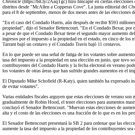
Chronicle
(https://bit.ly/2AaqTgc) hizo hincapié en ciertas eleccione
distritos desde "McAllen a Copperas Cove". La junta editorial del
Chr
para el 8 de septiembre, menos de dos meses antes de las elecciones 
"En el caso del Condado Harris, aún después de recibir $593 millones
propiedad", dijo el Senador Bettencourt. "En el Condado Bexar, por e
a pesar de que el Condado Bexar tiene el segundo mayor aumento del 
ingresos por el impuesto a la propiedad en el estado, en cinco de lo
Tarrant bajó un centavo y el Condado Travis bajó 11 centavos.
En lo que puede ser una señal de fatiga de los votantes sobre aumento
tasa del impuesto a la propiedad en una elección en junio, que tuvo s
contribuyentes del Condado Harris y la fecha electoral en verano pod
los votantes de otras áreas que han sufrido grandes aumentos en el i
El Diputado Mike Schofield (R-Katy), quien también ha expresado inter
de evitar votantes".
Varias entidades fiscales arguyen que estas elecciones de verano son 
gradualmente de Robin Hood, el tener elecciones para aumentos masivos
concluyó el Senador Bettencourt. "Muevan estas elecciones de aument
alta y el costo de las elecciones es una fracción de lo que es en los pe
El Senador Bettencourt presentará la SB 2 para ordenar que las elecc
aumente la tasa del impuesto a la propiedad de los contribuyentes sea