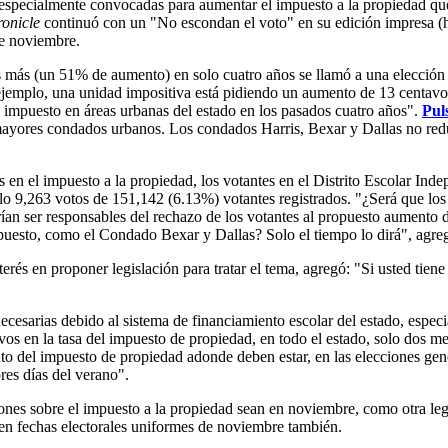
s especialmente convocadas para aumentar el impuesto a la propiedad que
onicle
continuó con un "No escondan el voto" en su edición impresa (ht
de noviembre.
 más (un 51% de aumento) en solo cuatro años se llamó a una elección e
jemplo, una unidad impositiva está pidiendo un aumento de 13 centavos 
impuesto en áreas urbanas del estado en los pasados cuatro años".
Pul
s mayores condados urbanos. Los condados Harris, Bexar y Dallas no red
s en el impuesto a la propiedad, los votantes en el Distrito Escolar In
olo 9,263 votos de 151,142 (6.13%) votantes registrados. "¿Será que los 
rían ser responsables del rechazo de los votantes al propuesto aument
mpuesto, como el Condado Bexar y Dallas? Solo el tiempo lo dirá", agre
és en proponer legislación para tratar el tema, agregó: "Si usted tiene 
necesarias debido al sistema de financiamiento escolar del estado, espe
 en la tasa del impuesto de propiedad, en todo el estado, solo dos mes
o del impuesto de propiedad adonde deben estar, en las elecciones gen
ores días del verano".
iones sobre el impuesto a la propiedad sean en noviembre, como otra le
 en fechas electorales uniformes de noviembre también.