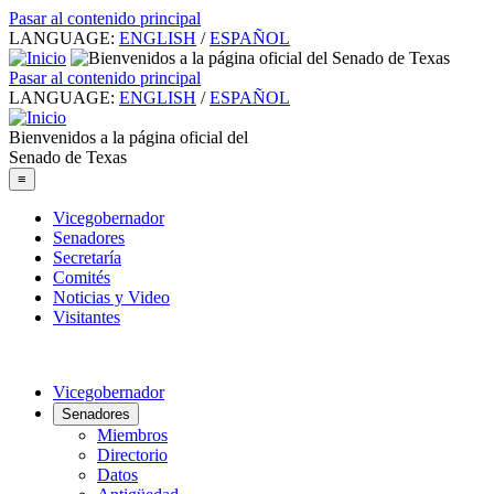
Pasar al contenido principal
LANGUAGE:
ENGLISH
/
ESPAÑOL
Pasar al contenido principal
LANGUAGE:
ENGLISH
/
ESPAÑOL
Bienvenidos a la página oficial del
Senado de Texas
≡
Vicegobernador
Senadores
Secretaría
Comités
Noticias y Video
Visitantes
Vicegobernador
Senadores
Miembros
Directorio
Datos