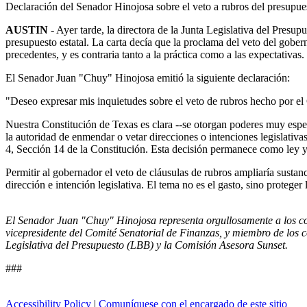
Declaración del Senador Hinojosa sobre el veto a rubros del presupue
AUSTIN
- Ayer tarde, la directora de la Junta Legislativa del Presu
presupuesto estatal. La carta decía que la proclama del veto del gober
precedentes, y es contraria tanto a la práctica como a las expectativas.
El Senador Juan "Chuy" Hinojosa emitió la siguiente declaración:
"Deseo expresar mis inquietudes sobre el veto de rubros hecho por e
Nuestra Constitución de Texas es clara --se otorgan poderes muy espec
la autoridad de enmendar o vetar direcciones o intenciones legislativ
4, Sección 14 de la Constitución. Esta decisión permanece como ley y 
Permitir al gobernador el veto de cláusulas de rubros ampliaría sustan
dirección e intención legislativa. El tema no es el gasto, sino proteger
El Senador Juan "Chuy" Hinojosa representa orgullosamente a los co
vicepresidente del Comité Senatorial de Finanzas, y miembro de los c
Legislativa del Presupuesto (LBB) y la Comisión Asesora Sunset.
###
Accessibility Policy
|
Comuníquese con el encargado de este sitio