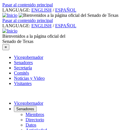
Pasar al contenido principal
LANGUAGE:
ENGLISH
/
ESPAÑOL
Pasar al contenido principal
LANGUAGE:
ENGLISH
/
ESPAÑOL
Bienvenidos a la página oficial del
Senado de Texas
≡
Vicegobernador
Senadores
Secretaría
Comités
Noticias y Video
Visitantes
Vicegobernador
Senadores
Miembros
Directorio
Datos