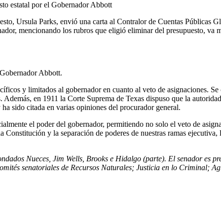
sto estatal por el Gobernador Abbott
puesto, Ursula Parks, envió una carta al Contralor de Cuentas Públicas 
nador, mencionando los rubros que eligió eliminar del presupuesto, va má
l Gobernador Abbott.
íficos y limitados al gobernador en cuanto al veto de asignaciones. Se 
as. Además, en 1911 la Corte Suprema de Texas dispuso que la autoridad d
ha sido citada en varias opiniones del procurador general.
cialmente el poder del gobernador, permitiendo no solo el veto de asigna
 la Constitución y la separación de poderes de nuestras ramas ejecutiva, l
ndados Nueces, Jim Wells, Brooks e Hidalgo (parte). El senador es pre
omités senatoriales de Recursos Naturales; Justicia en lo Criminal; Ag