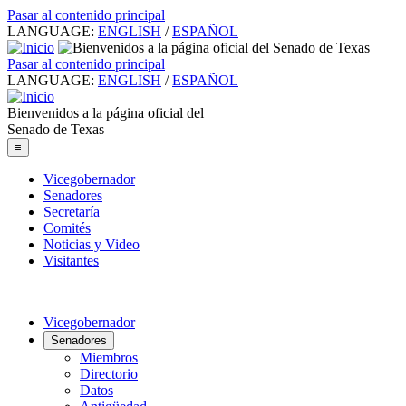
Pasar al contenido principal
LANGUAGE:
ENGLISH
/
ESPAÑOL
Pasar al contenido principal
LANGUAGE:
ENGLISH
/
ESPAÑOL
Bienvenidos a la página oficial del
Senado de Texas
≡
Vicegobernador
Senadores
Secretaría
Comités
Noticias y Video
Visitantes
Vicegobernador
Senadores
Miembros
Directorio
Datos