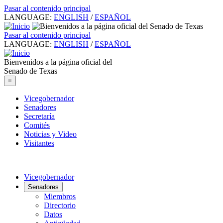
Pasar al contenido principal
LANGUAGE:
ENGLISH
/
ESPAÑOL
Pasar al contenido principal
LANGUAGE:
ENGLISH
/
ESPAÑOL
Bienvenidos a la página oficial del
Senado de Texas
≡
Vicegobernador
Senadores
Secretaría
Comités
Noticias y Video
Visitantes
Vicegobernador
Senadores
Miembros
Directorio
Datos