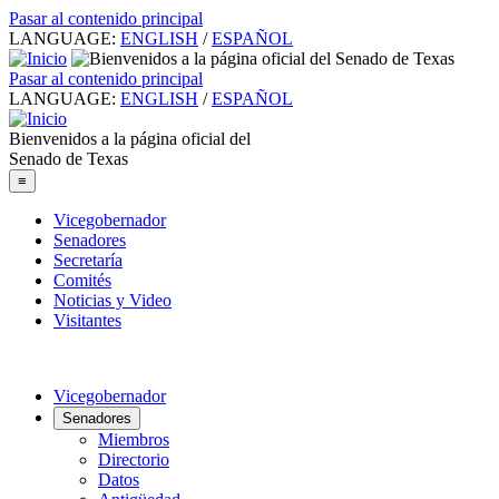
Pasar al contenido principal
LANGUAGE:
ENGLISH
/
ESPAÑOL
Pasar al contenido principal
LANGUAGE:
ENGLISH
/
ESPAÑOL
Bienvenidos a la página oficial del
Senado de Texas
≡
Vicegobernador
Senadores
Secretaría
Comités
Noticias y Video
Visitantes
Vicegobernador
Senadores
Miembros
Directorio
Datos