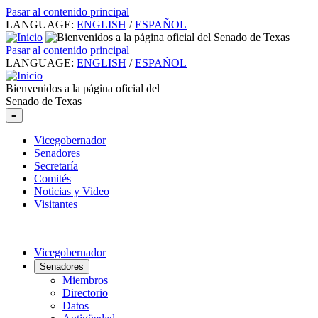
Pasar al contenido principal
LANGUAGE:
ENGLISH
/
ESPAÑOL
Pasar al contenido principal
LANGUAGE:
ENGLISH
/
ESPAÑOL
Bienvenidos a la página oficial del
Senado de Texas
≡
Vicegobernador
Senadores
Secretaría
Comités
Noticias y Video
Visitantes
Vicegobernador
Senadores
Miembros
Directorio
Datos