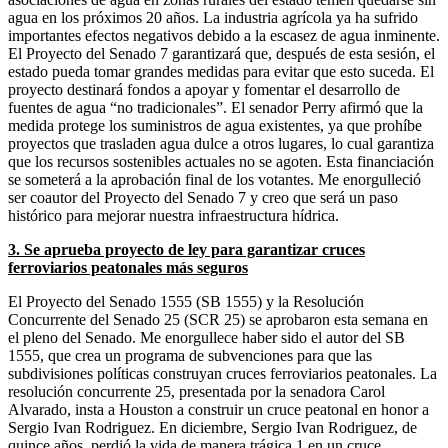
agua en los próximos 20 años. La industria agrícola ya ha sufrido
importantes efectos negativos debido a la escasez de agua inminente.
El Proyecto del Senado 7 garantizará que, después de esta sesión, el
estado pueda tomar grandes medidas para evitar que esto suceda. El
proyecto destinará fondos a apoyar y fomentar el desarrollo de
fuentes de agua “no tradicionales”. El senador Perry afirmó que la
medida protege los suministros de agua existentes, ya que prohíbe
proyectos que trasladen agua dulce a otros lugares, lo cual garantiza
que los recursos sostenibles actuales no se agoten. Esta financiación
se someterá a la aprobación final de los votantes. Me enorgulleció
ser coautor del Proyecto del Senado 7 y creo que será un paso
histórico para mejorar nuestra infraestructura hídrica.
3. Se aprueba proyecto de ley para garantizar cruces
ferroviarios peatonales más seguros
El Proyecto del Senado 1555 (SB 1555) y la Resolución
Concurrente del Senado 25 (SCR 25) se aprobaron esta semana en
el pleno del Senado. Me enorgullece haber sido el autor del SB
1555, que crea un programa de subvenciones para que las
subdivisiones políticas construyan cruces ferroviarios peatonales. La
resolución concurrente 25, presentada por la senadora Carol
Alvarado, insta a Houston a construir un cruce peatonal en honor a
Sergio Ivan Rodriguez. En diciembre, Sergio Ivan Rodriguez, de
quince años, perdió la vida de manera trágica 1 en un cruce