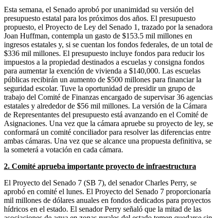
Esta semana, el Senado aprobó por unanimidad su versión del
presupuesto estatal para los próximos dos años. El presupuesto
propuesto, el Proyecto de Ley del Senado 1, trazado por la senadora
Joan Huffman, contempla un gasto de $153.5 mil millones en
ingresos estatales y, si se cuentan los fondos federales, de un total de
$336 mil millones. El presupuesto incluye fondos para reducir los
impuestos a la propiedad destinados a escuelas y consigna fondos
para aumentar la exención de vivienda a $140,000. Las escuelas
públicas recibirán un aumento de $500 millones para financiar la
seguridad escolar. Tuve la oportunidad de presidir un grupo de
trabajo del Comité de Finanzas encargado de supervisar 36 agencias
estatales y alrededor de $56 mil millones. La versión de la Cámara
de Representantes del presupuesto está avanzando en el Comité de
Asignaciones. Una vez que la cámara apruebe su proyecto de ley, se
conformará un comité conciliador para resolver las diferencias entre
ambas cámaras. Una vez que se alcance una propuesta definitiva, se
la someterá a votación en cada cámara.
2. Comité aprueba importante proyecto de infraestructura
El Proyecto del Senado 7 (SB 7), del senador Charles Perry, se
aprobó en comité el lunes. El Proyecto del Senado 7 proporcionaría
mil millones de dólares anuales en fondos dedicados para proyectos
hídricos en el estado. El senador Perry señaló que la mitad de las
asociaciones de agua en zonas rurales del estado temen quedarse sin