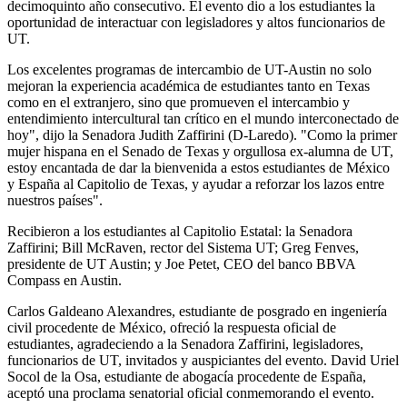
decimoquinto año consecutivo. El evento dio a los estudiantes la
oportunidad de interactuar con legisladores y altos funcionarios de
UT.
Los excelentes programas de intercambio de UT-Austin no solo
mejoran la experiencia académica de estudiantes tanto en Texas
como en el extranjero, sino que promueven el intercambio y
entendimiento intercultural tan crítico en el mundo interconectado de
hoy", dijo la Senadora Judith Zaffirini (D-Laredo). "Como la primer
mujer hispana en el Senado de Texas y orgullosa ex-alumna de UT,
estoy encantada de dar la bienvenida a estos estudiantes de México
y España al Capitolio de Texas, y ayudar a reforzar los lazos entre
nuestros países".
Recibieron a los estudiantes al Capitolio Estatal: la Senadora
Zaffirini; Bill McRaven, rector del Sistema UT; Greg Fenves,
presidente de UT Austin; y Joe Petet, CEO del banco BBVA
Compass en Austin.
Carlos Galdeano Alexandres, estudiante de posgrado en ingeniería
civil procedente de México, ofreció la respuesta oficial de
estudiantes, agradeciendo a la Senadora Zaffirini, legisladores,
funcionarios de UT, invitados y auspiciantes del evento. David Uriel
Socol de la Osa, estudiante de abogacía procedente de España,
aceptó una proclama senatorial oficial conmemorando el evento.