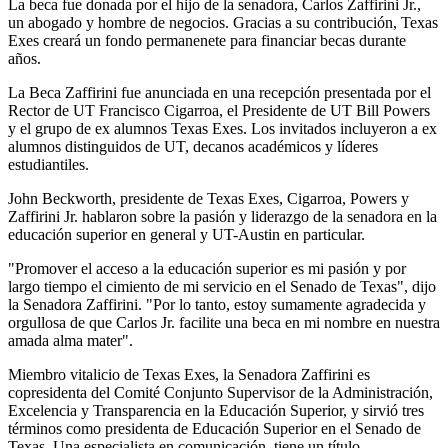
La beca fue donada por el hijo de la senadora, Carlos Zaffirini Jr.,
un abogado y hombre de negocios. Gracias a su contribución, Texas
Exes creará un fondo permanenete para financiar becas durante
años.
La Beca Zaffirini fue anunciada en una recepción presentada por el
Rector de UT Francisco Cigarroa, el Presidente de UT Bill Powers
y el grupo de ex alumnos Texas Exes. Los invitados incluyeron a ex
alumnos distinguidos de UT, decanos académicos y líderes
estudiantiles.
John Beckworth, presidente de Texas Exes, Cigarroa, Powers y
Zaffirini Jr. hablaron sobre la pasión y liderazgo de la senadora en la
educación superior en general y UT-Austin en particular.
"Promover el acceso a la educación superior es mi pasión y por
largo tiempo el cimiento de mi servicio en el Senado de Texas", dijo
la Senadora Zaffirini. "Por lo tanto, estoy sumamente agradecida y
orgullosa de que Carlos Jr. facilite una beca en mi nombre en nuestra
amada alma mater".
Miembro vitalicio de Texas Exes, la Senadora Zaffirini es
copresidenta del Comité Conjunto Supervisor de la Administración,
Excelencia y Transparencia en la Educación Superior, y sirvió tres
términos como presidenta de Educación Superior en el Senado de
Texas. Una especialista en comunicación, tiene un título