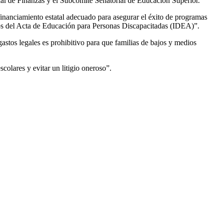
al de Finanzas y el Subcomité Senatorial de Educación Superior.
 financiamiento estatal adecuado para asegurar el éxito de programas
tos del Acta de Educación para Personas Discapacitadas (IDEA)”.
 gastos legales es prohibitivo para que familias de bajos y medios
colares y evitar un litigio oneroso”.