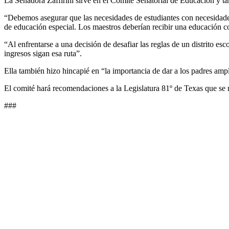
La Senadora Zaffirini sirve en el Comité Senatorial de Educación y 
“Debemos asegurar que las necesidades de estudiantes con necesidades 
de educación especial. Los maestros deberían recibir una educación 
“Al enfrentarse a una decisión de desafiar las reglas de un distrito esc
ingresos sigan esa ruta”.
Ella también hizo hincapié en “la importancia de dar a los padres ampl
El comité hará recomendaciones a la Legislatura 81º de Texas que se 
###