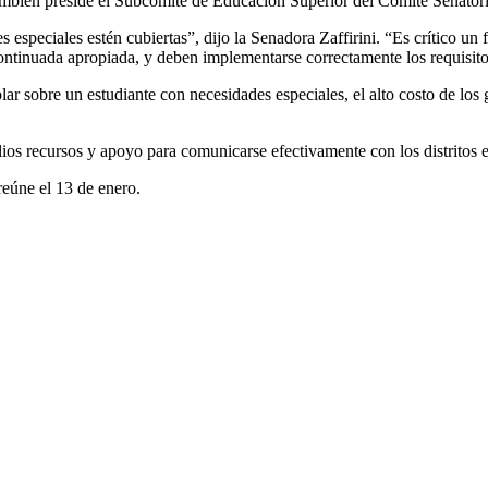
también preside el Subcomité de Educación Superior del Comité Senatori
especiales estén cubiertas”, dijo la Senadora Zaffirini. “Es crítico un
continuada apropiada, y deben implementarse correctamente los requisi
olar sobre un estudiante con necesidades especiales, el alto costo de los
ios recursos y apoyo para comunicarse efectivamente con los distritos es
reúne el 13 de enero.