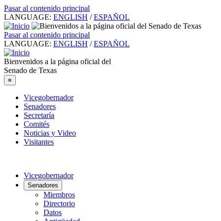
Pasar al contenido principal
LANGUAGE:
ENGLISH
/
ESPAÑOL
Pasar al contenido principal
LANGUAGE:
ENGLISH
/
ESPAÑOL
Bienvenidos a la página oficial del
Senado de Texas
≡
Vicegobernador
Senadores
Secretaría
Comités
Noticias y Video
Visitantes
Vicegobernador
Senadores
Miembros
Directorio
Datos