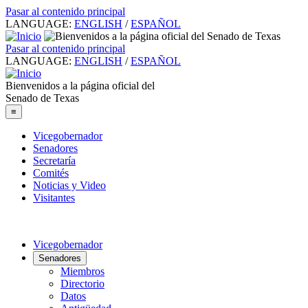
Pasar al contenido principal
LANGUAGE:
ENGLISH
/
ESPAÑOL
Pasar al contenido principal
LANGUAGE:
ENGLISH
/
ESPAÑOL
Bienvenidos a la página oficial del
Senado de Texas
≡
Vicegobernador
Senadores
Secretaría
Comités
Noticias y Video
Visitantes
Vicegobernador
Senadores
Miembros
Directorio
Datos