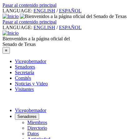
Pasar al contenido principal
LANGUAGE:
ENGLISH
/
ESPAÑOL
Pasar al contenido principal
LANGUAGE:
ENGLISH
/
ESPAÑOL
Bienvenidos a la página oficial del
Senado de Texas
≡
Vicegobernador
Senadores
Secretaría
Comités
Noticias y Video
Visitantes
Vicegobernador
Senadores
Miembros
Directorio
Datos