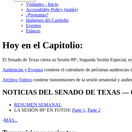
Visitantes - Inicio
Accessibility Policy (inglés)
¿Preguntas?
Imágenes del Capitolio
Eventos
Enlaces
Hoy en el Capitolio:
El
Senado de Texas cierra su Sesión 89º, Segunda Sesión Especial,
e
Audiencias y Eventos
contiene el calendario de próximas audiencias d
Archivo Videos
contiene transmisiones de la sesión senatorial y audie
NOTICIAS DEL SENADO DE TEXAS — 09
RESUMEN SEMANAL
LA SESIÓN 89º EN FOTOS:
Parte 1
,
Parte 2
›
MÁS...