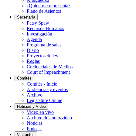
Antigüedad
¿Quién me representa?
Plano de Asientos
Secretaría
Patsy Spaw
Recursos Humanos
Investigación
Agenda
Programa de salas
Diario
Proyectos de ley
Reglas
Credenciales de Medios
Court of Impeachment
Comités
Comités - Inicio
Audiencias y eventos
Archivo
Legislature Online
Noticias y Video
Video en vivo
Archivo de audio/video
Noticias
Podcast
Visitantes