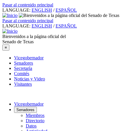
Pasar al contenido principal
LANGUAGE:
ENGLISH
/
ESPAÑOL
Pasar al contenido principal
LANGUAGE:
ENGLISH
/
ESPAÑOL
Bienvenidos a la página oficial del
Senado de Texas
≡
Vicegobernador
Senadores
Secretaría
Comités
Noticias y Video
Visitantes
Vicegobernador
Senadores
Miembros
Directorio
Datos