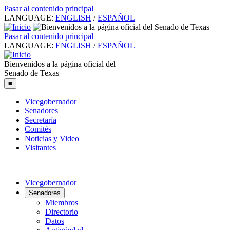
Pasar al contenido principal
LANGUAGE:
ENGLISH
/
ESPAÑOL
Pasar al contenido principal
LANGUAGE:
ENGLISH
/
ESPAÑOL
Bienvenidos a la página oficial del
Senado de Texas
≡
Vicegobernador
Senadores
Secretaría
Comités
Noticias y Video
Visitantes
Vicegobernador
Senadores
Miembros
Directorio
Datos