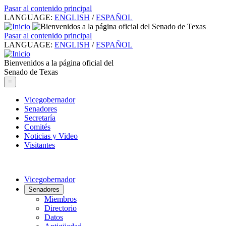
Pasar al contenido principal
LANGUAGE:
ENGLISH
/
ESPAÑOL
Pasar al contenido principal
LANGUAGE:
ENGLISH
/
ESPAÑOL
Bienvenidos a la página oficial del
Senado de Texas
≡
Vicegobernador
Senadores
Secretaría
Comités
Noticias y Video
Visitantes
Vicegobernador
Senadores
Miembros
Directorio
Datos